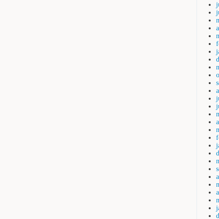
j
a
j
a
a