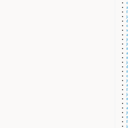
j
a
a