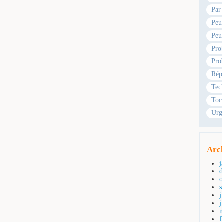
Par
Peu
Peu
Pro
Pro
Rép
Tec
Toc
Urg
Arc
j