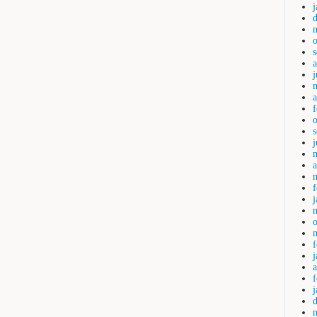
j
a
a