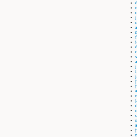
a
j
j
a
j