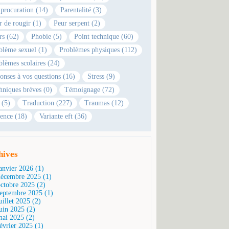
 procuration (14)
Parentalité (3)
r de rougir (1)
Peur serpent (2)
rs (62)
Phobie (5)
Point technique (60)
blème sexuel (1)
Problèmes physiques (112)
blèmes scolaires (24)
onses à vos questions (16)
Stress (9)
hniques brèves (0)
Témoignage (72)
 (5)
Traduction (227)
Traumas (12)
ence (18)
Variante eft (36)
hives
janvier 2026 (1)
décembre 2025 (1)
octobre 2025 (2)
septembre 2025 (1)
uillet 2025 (2)
juin 2025 (2)
mai 2025 (2)
février 2025 (1)