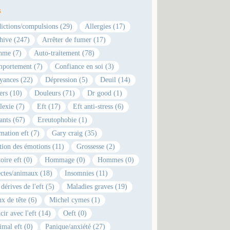
s
ictions/compulsions (29)
Allergies (17)
hive (247)
Arrêter de fumer (17)
hme (7)
Auto-traitement (78)
portement (7)
Confiance en soi (3)
yances (22)
Dépression (5)
Deuil (14)
ers (10)
Douleurs (71)
Dr good (1)
lexie (7)
Eft (17)
Eft anti-stress (6)
ants (67)
Ereutophobie (1)
mation eft (7)
Gary craig (35)
tion des émotions (11)
Grossesse (2)
oire eft (0)
Hommage (0)
Hommes (0)
ectes/animaux (18)
Insomnies (11)
dérives de l'eft (5)
Maladies graves (19)
x de tête (6)
Michel cymes (1)
cir avec l'eft (14)
Oeft (0)
imal eft (0)
Panique/anxiété (27)