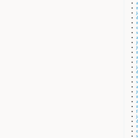
a
j
a
j
a