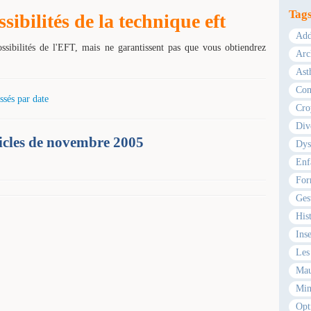
Tag
ibilités de la technique eft
Add
ossibilités de l'EFT, mais ne garantissent pas que vous obtiendrez
Arc
Ast
Com
ssés par date
Cro
Div
ticles de novembre 2005
Dys
Enf
For
Ges
Hist
Ins
Les 
Mau
Min
Opt