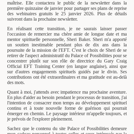
maîtrise. Elle contactera le public de la newsletter dans la
première quinzaine de janvier pour partager ses plans de reprise
des webinaires gratuits le 25 janvier 2026. Plus de détails
suivront dans la prochaine newsletter.
En réalisant cette transition, je ne saurais laisser passer
l'occasion de remercier ma chère amie de longue date et ma
mentor spirituelle personnelle, Sheri Baker. Sheri m'a apporté
un soutien inestimable pendant plus de dix ans dans la
poursuite de la mission de l'EFT. C'est le choix de Sheri de se
retirer de l'aspect administratif du Palace of Possibilities pour se
concentrer plutôt sur son rôle de directrice du Gary Craig
Official EFT Training Center (en langue anglaise), ainsi que
sur d'autres engagements spirituels guidés par le divin. Ses
contributions ont été extraordinaires et ma gratitude est au-delà
des mots.
Quant à moi, j'attends avec impatience ma prochaine aventure.
En plus d'aider au besoin pendant le processus de transition, j'ai
l'intention de consacrer mon temps au développement spirituel
continu et à toute nouvelle forme de guérison qui pourrait
émerger en chemin. Le paysage intérieur m'appelle toujours, et
je prévois de l'explorer pleinement.
Sachez que le contenu du site Palace of Possibilities demeure
mon cadeau personnel à toutes celles et ceux intéressés par la