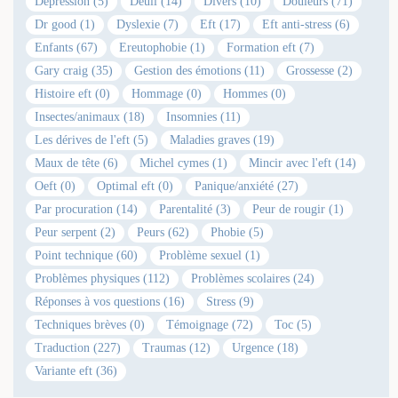
Dépression (5)
Deuil (14)
Divers (10)
Douleurs (71)
Dr good (1)
Dyslexie (7)
Eft (17)
Eft anti-stress (6)
Enfants (67)
Ereutophobie (1)
Formation eft (7)
Gary craig (35)
Gestion des émotions (11)
Grossesse (2)
Histoire eft (0)
Hommage (0)
Hommes (0)
Insectes/animaux (18)
Insomnies (11)
Les dérives de l'eft (5)
Maladies graves (19)
Maux de tête (6)
Michel cymes (1)
Mincir avec l'eft (14)
Oeft (0)
Optimal eft (0)
Panique/anxiété (27)
Par procuration (14)
Parentalité (3)
Peur de rougir (1)
Peur serpent (2)
Peurs (62)
Phobie (5)
Point technique (60)
Problème sexuel (1)
Problèmes physiques (112)
Problèmes scolaires (24)
Réponses à vos questions (16)
Stress (9)
Techniques brèves (0)
Témoignage (72)
Toc (5)
Traduction (227)
Traumas (12)
Urgence (18)
Variante eft (36)