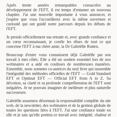
Après trente années remarquables consacrées au
développement de l'EFT, il est temps d'entamer un nouveau
chapitre. J'ai une nouvelle importante à vous annoncer, et
j'espère que vous l'accueillerez avec la même ouverture et
curiosité qui ont guidé notre parcours depuis les débuts de
l'EFT.
Je prends officiellement ma retraite et, avec grande confiance et
un cœur reconnaissant, je confie les rênes de tout ce qui
concerne l'EFT à ma chère amie, la Dr Gabriëlle Rutten.
Beaucoup d'entre vous connaissent déjà Gabriëlle par son
travail à mes côtés. Elle a été un soutien essentiel lors de nos
webinaires et a aidé en coulisses de nombreuses manières.
Ensemble, nous sommes co-autrices du seul livre qui rassemble
l'intégralité des méthodes officielles de l'EFT — Gold Standard
EFT et Optimal EFT — Official EFT from A to Z. Sa
dévotion, sa clarté et sa profonde compréhension de l'EFT sont
inégalées. Je ne pouvais imaginer de meilleure et plus naturelle
successeure.
Gabriëlle assumera désormais la responsabilité complète du site
web, de la newsletter, des webinaires et de la gestion globale de
toutes les questions liées à l'EFT. J'ai une confiance totale en
elle et je sais qu'elle portera ce travail avec intégrité, chaleur et