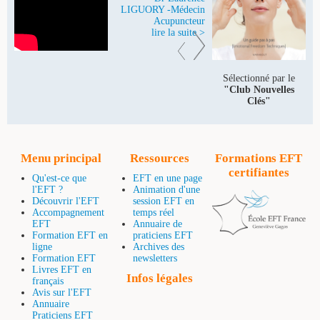
LIGUORY -Médecin
Acupuncteur
lire la suite >
Sélectionné par le
"Club Nouvelles
Clés"
Menu principal
Ressources
Formations EFT
certifiantes
Qu'est-ce que
EFT en une page
l'EFT ?
Animation d'une
Découvrir l'EFT
session EFT en
Accompagnement
temps réel
EFT
Annuaire de
Formation EFT en
praticiens EFT
ligne
Archives des
Formation EFT
newsletters
Livres EFT en
Infos légales
français
Avis sur l'EFT
Annuaire
Praticiens EFT