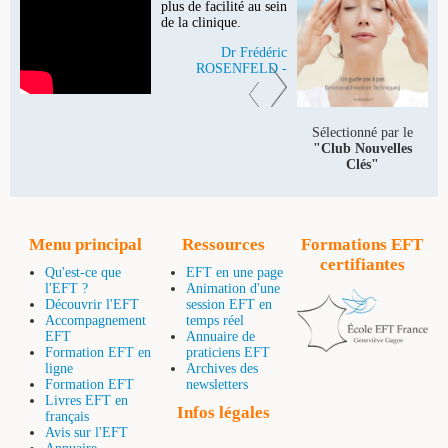
plus de facilité au sein
de la clinique.
Dr Frédéric
ROSENFELD -
Médecin Psychiatre
lire la suite >
Sélectionné par le
"Club Nouvelles
Clés"
Menu principal
Ressources
Formations EFT
certifiantes
Qu'est-ce que
EFT en une page
l'EFT ?
Animation d'une
Découvrir l'EFT
session EFT en
Accompagnement
temps réel
EFT
Annuaire de
Formation EFT en
praticiens EFT
ligne
Archives des
Formation EFT
newsletters
Livres EFT en
Infos légales
français
Avis sur l'EFT