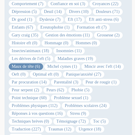
Comportement (7)
Confiance en soi (3)
Croyances (22)
Dépression (5)
Deuil (14)
Divers (10)
Douleurs (71)
Dr good (1)
Dyslexie (7)
Eft (17)
Eft anti-stress (6)
Enfants (67)
Ereutophobie (1)
Formation eft (7)
Gary craig (35)
Gestion des émotions (11)
Grossesse (2)
Histoire eft (0)
Hommage (0)
Hommes (0)
Insectes/animaux (18)
Insomnies (11)
Les dérives de l'eft (5)
Maladies graves (19)
Maux de tête (6)
Michel cymes (1)
Mincir avec l'eft (14)
Oeft (0)
Optimal eft (0)
Panique/anxiété (27)
Par procuration (14)
Parentalité (3)
Peur de rougir (1)
Peur serpent (2)
Peurs (62)
Phobie (5)
Point technique (60)
Problème sexuel (1)
Problèmes physiques (112)
Problèmes scolaires (24)
Réponses à vos questions (16)
Stress (9)
Techniques brèves (0)
Témoignage (72)
Toc (5)
Traduction (227)
Traumas (12)
Urgence (18)