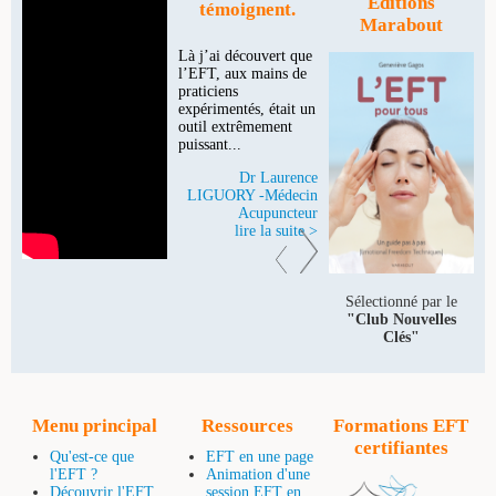
Editions
témoignent.
Marabout
Là j’ai découvert que
l’EFT, aux mains de
praticiens
expérimentés, était un
outil extrêmement
puissant...
Dr Laurence
LIGUORY -Médecin
Acupuncteur
lire la suite >
Sélectionné par le
"Club Nouvelles
Clés"
Menu principal
Ressources
Formations EFT
certifiantes
Qu'est-ce que
EFT en une page
l'EFT ?
Animation d'une
Découvrir l'EFT
session EFT en