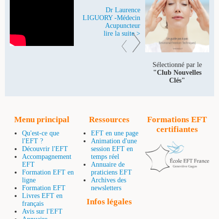
Dr Laurence
LIGUORY -Médecin
Acupuncteur
lire la suite >
Sélectionné par le
"Club Nouvelles
Clés"
Menu principal
Ressources
Formations EFT
certifiantes
Qu'est-ce que
EFT en une page
l'EFT ?
Animation d'une
Découvrir l'EFT
session EFT en
Accompagnement
temps réel
EFT
Annuaire de
Formation EFT en
praticiens EFT
ligne
Archives des
Formation EFT
newsletters
Livres EFT en
Infos légales
français
Avis sur l'EFT