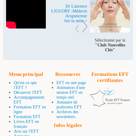
Dr Laurence
LIGUORY -Médecin
Acupuncteur
lire la suite >
Sélectionné par le
"Club Nouvelles
Clés"
Menu principal
Ressources
Formations EFT
certifiantes
Qu'est-ce que
EFT en une page
l'EFT ?
Animation d'une
Découvrir l'EFT
session EFT en
Accompagnement
temps réel
EFT
Annuaire de
Formation EFT en
praticiens EFT
ligne
Archives des
Formation EFT
newsletters
Livres EFT en
Infos légales
français
Avis sur l'EFT