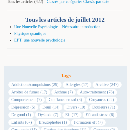
Tous les articles (422) :
Classés par catégories
Classés par date
Tous les articles de juillet 2012
Une Nouvelle Psychologie – Nécessaire introduction
Physique quantique
EFT, une nouvelle psychologie
Tags
Addictions/compulsions (29)
Allergies (17)
Archive (247)
Arrêter de fumer (17)
Asthme (7)
Auto-traitement (78)
Comportement (7)
Confiance en soi (3)
Croyances (22)
Dépression (5)
Deuil (14)
Divers (10)
Douleurs (71)
Dr good (1)
Dyslexie (7)
Eft (17)
Eft anti-stress (6)
Enfants (67)
Ereutophobie (1)
Formation eft (7)
Gary craig (35)
Gestion des émotions (11)
Grossesse (2)