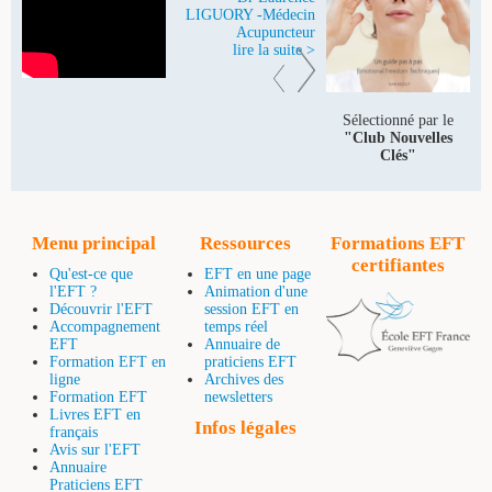
LIGUORY -Médecin
Acupuncteur
lire la suite >
Sélectionné par le
"Club Nouvelles
Clés"
Menu principal
Ressources
Formations EFT
certifiantes
Qu'est-ce que
EFT en une page
l'EFT ?
Animation d'une
Découvrir l'EFT
session EFT en
Accompagnement
temps réel
EFT
Annuaire de
Formation EFT en
praticiens EFT
ligne
Archives des
Formation EFT
newsletters
Livres EFT en
Infos légales
français
Avis sur l'EFT
Annuaire
Praticiens EFT