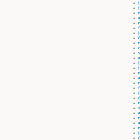
j
a
j
a
a