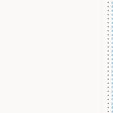
j
a
a