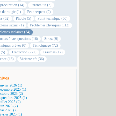
 procuration (14)
Parentalité (3)
r de rougir (1)
Peur serpent (2)
rs (62)
Phobie (5)
Point technique (60)
blème sexuel (1)
Problèmes physiques (112)
blèmes scolaires (24)
onses à vos questions (16)
Stress (9)
hniques brèves (0)
Témoignage (72)
 (5)
Traduction (227)
Traumas (12)
ence (18)
Variante eft (36)
hives
janvier 2026 (1)
décembre 2025 (1)
octobre 2025 (2)
septembre 2025 (1)
uillet 2025 (2)
juin 2025 (2)
mai 2025 (2)
février 2025 (1)