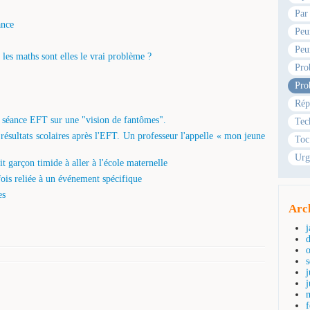
Par
ance
Peu
Peu
les maths sont elles le vrai problème ?
Pro
Pro
Rép
ne séance EFT sur une "vision de fantômes".
Tec
 résultats scolaires après l'EFT. Un professeur l'appelle « mon jeune
Toc
Urg
 garçon timide à aller à l'école maternelle
ois reliée à un événement spécifique
es
Arc
j