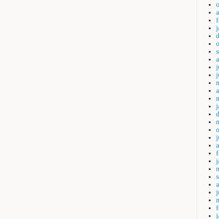
j
a
a