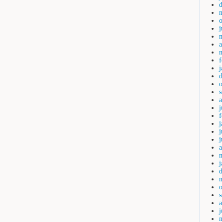
a
j
j
a
j