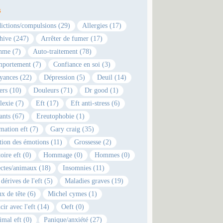
s
ictions/compulsions (29)
Allergies (17)
hive (247)
Arrêter de fumer (17)
hme (7)
Auto-traitement (78)
portement (7)
Confiance en soi (3)
yances (22)
Dépression (5)
Deuil (14)
ers (10)
Douleurs (71)
Dr good (1)
lexie (7)
Eft (17)
Eft anti-stress (6)
ants (67)
Ereutophobie (1)
mation eft (7)
Gary craig (35)
tion des émotions (11)
Grossesse (2)
oire eft (0)
Hommage (0)
Hommes (0)
ectes/animaux (18)
Insomnies (11)
dérives de l'eft (5)
Maladies graves (19)
x de tête (6)
Michel cymes (1)
cir avec l'eft (14)
Oeft (0)
imal eft (0)
Panique/anxiété (27)