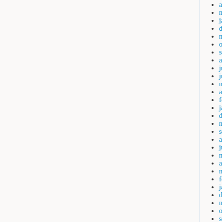
a
j
a
j
a