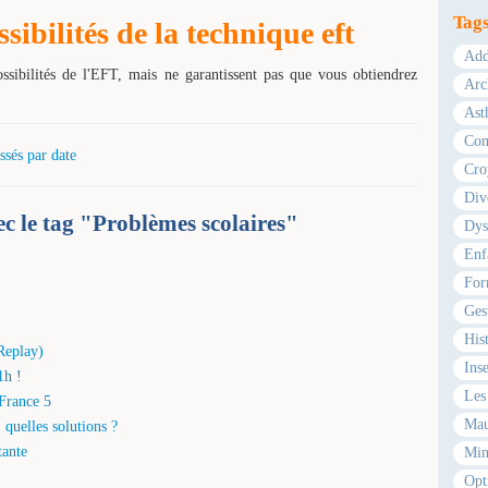
Tag
ibilités de la technique eft
Add
ossibilités de l'EFT, mais ne garantissent pas que vous obtiendrez
Arc
Ast
Com
ssés par date
Cro
Div
vec le tag "Problèmes scolaires"
Dys
Enf
For
Ges
Hist
Replay)
Ins
1h !
Les 
France 5
Mau
. quelles solutions ?
tante
Min
Opt