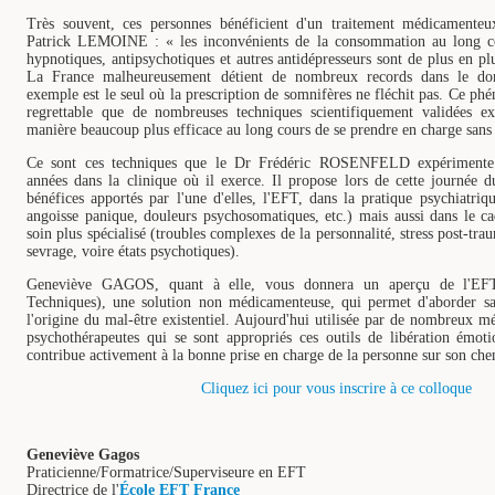
Très souvent, ces personnes bénéficient d'un traitement médicamenteu
Patrick LEMOINE : « les inconvénients de la consommation au long cou
hypnotiques, antipsychotiques et autres antidépresseurs sont de plus en pl
La France malheureusement détient de nombreux records dans le do
exemple est le seul où la prescription de somnifères ne fléchit pas. Ce ph
regrettable que de nombreuses techniques scientifiquement validées ex
manière beaucoup plus efficace au long cours de se prendre en charge sans 
Ce sont ces techniques que le Dr Frédéric ROSENFELD expérimente
années dans la clinique où il exerce. Il propose lors de cette journée d
bénéfices apportés par l'une d'elles, l'EFT, dans la pratique psychiatriqu
angoisse panique, douleurs psychosomatiques, etc.) mais aussi dans le 
soin plus spécialisé (troubles complexes de la personnalité, stress post-tr
sevrage, voire états psychotiques).
Geneviève GAGOS, quant à elle, vous donnera un aperçu de l'EF
Techniques), une solution non médicamenteuse, qui permet d'aborder san
l'origine du mal-être existentiel. Aujourd'hui utilisée par de nombreux m
psychothérapeutes qui se sont appropriés ces outils de libération émoti
contribue activement à la bonne prise en charge de la personne sur son che
Cliquez ici pour vous inscrire à ce colloque
Geneviève Gagos
Praticienne/Formatrice/Superviseure en EFT
Directrice de l'
École EFT France