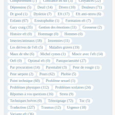
Comportement (7)
Confiance en soi (3)
Croyances (22)
Dépression (5)
Deuil (14)
Divers (10)
Douleurs (71)
Dr good (1)
Dyslexie (7)
Eft (17)
Eft anti-stress (6)
Enfants (67)
Ereutophobie (1)
Formation eft (7)
Gary craig (35)
Gestion des émotions (11)
Grossesse (2)
Histoire eft (0)
Hommage (0)
Hommes (0)
Insectes/animaux (18)
Insomnies (11)
Les dérives de l'eft (5)
Maladies graves (19)
Maux de tête (6)
Michel cymes (1)
Mincir avec l'eft (14)
Oeft (0)
Optimal eft (0)
Panique/anxiété (27)
Par procuration (14)
Parentalité (3)
Peur de rougir (1)
Peur serpent (2)
Peurs (62)
Phobie (5)
Point technique (60)
Problème sexuel (1)
Problèmes physiques (112)
Problèmes scolaires (24)
Réponses à vos questions (16)
Stress (9)
Techniques brèves (0)
Témoignage (72)
Toc (5)
Traduction (227)
Traumas (12)
Urgence (18)
Variante eft (36)