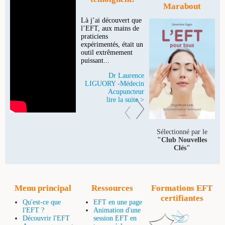
Marabout
Là j’ai découvert que
Je suis partisan
l’EFT, aux mains de
d’alléger les
praticiens
traitements autant
expérimentés, était un
qu’il est possible.
outil extrêmement
Avec l’EFT, je peux
puissant...
me le permettre avec
plus de facilité au sein
Dr Laurence
de la clinique.
LIGUORY -Médecin
Acupuncteur
Dr Frédéric
ROSENFELD -
lire la suite >
Médecin Psychiatre
lire la suite >
Sélectionné par le
"Club Nouvelles
Clés"
Menu principal
Ressources
Formations EFT
certifiantes
Qu'est-ce que
EFT en une page
l'EFT ?
Animation d'une
Découvrir l'EFT
session EFT en