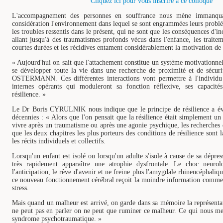
Cliquez ici pour vous inscrire à ce colloque
L'accompagnement des personnes en souffrance nous mène immanqu
considération l'environnement dans lequel se sont engrammées leurs problé
les troubles ressentis dans le présent, qui ne sont que les conséquences d'
allant jusqu'à des traumatismes profonds vécus dans l'enfance, les traitem
courtes durées et les récidives entament considérablement la motivation de
« Aujourd'hui on sait que l'attachement constitue un système motivationnel
se développer toute la vie dans une recherche de proximité et de sécuri
OSTERMANN. Ces différentes interactions vont permettre à l'individu 
internes opérants qui moduleront sa fonction réflexive, ses capacités
résilience. »
Le Dr Boris CYRULNIK nous indique que le principe de résilience a év
décennies : « Alors que l'on pensait que la résilience était simplement u
vivre après un traumatisme ou après une agonie psychique, les recherches
que les deux chapitres les plus porteurs des conditions de résilience sont l
les récits individuels et collectifs.
Lorsqu'un enfant est isolé ou lorsqu'un adulte s'isole à cause de sa dépress
très rapidement apparaître une atrophie dysfrontale. Le choc neuro
l'anticipation, le rêve d'avenir et ne freine plus l'amygdale rhinencéphaliq
ce nouveau fonctionnement cérébral reçoit la moindre information comme
stress.
Mais quand un malheur est arrivé, on garde dans sa mémoire la représenta
ne peut pas en parler on ne peut que ruminer ce malheur. Ce qui nous met
syndrome psychotraumatique. »