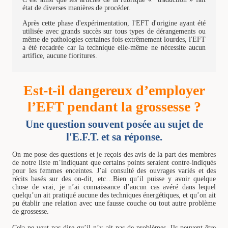
état de diverses manières de procéder.
Après cette phase d'expérimentation, l'EFT d'origine ayant été
utilisée avec grands succès sur tous types de dérangements ou
même de pathologies certaines fois extrêmement lourdes, l'EFT
a été recadrée car la technique elle-même ne nécessite aucun
artifice, aucune fioritures.
Est-t-il dangereux d’employer
l’EFT pendant la grossesse ?
Une question souvent posée au sujet de
l'E.F.T. et sa réponse.
On me pose des questions et je reçois des avis de la part des membres
de notre liste m’indiquant que certains points seraient contre-indiqués
pour les femmes enceintes. J’ai consulté des ouvrages variés et des
récits basés sur des on-dit, etc…Bien qu’il puisse y avoir quelque
chose de vrai, je n’ai connaissance d’aucun cas avéré dans lequel
quelqu’un ait pratiqué aucune des techniques énergétiques, et qu’on ait
pu établir une relation avec une fausse couche ou tout autre problème
de grossesse.
Cela ne veut pas dire qu’il n’y ait pas de problèmes. Ils peuvent être