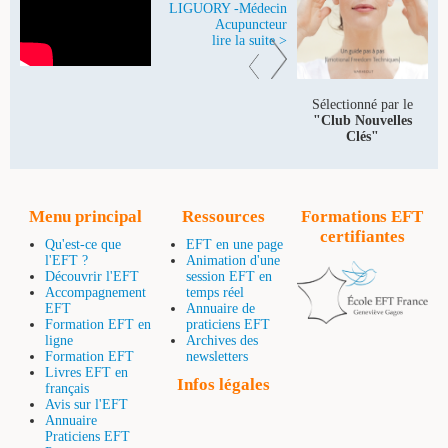
LIGUORY -Médecin
Acupuncteur
lire la suite >
Sélectionné par le
"Club Nouvelles
Clés"
Menu principal
Ressources
Formations EFT
certifiantes
Qu'est-ce que
EFT en une page
l'EFT ?
Animation d'une
Découvrir l'EFT
session EFT en
Accompagnement
temps réel
EFT
Annuaire de
Formation EFT en
praticiens EFT
ligne
Archives des
Formation EFT
newsletters
Livres EFT en
Infos légales
français
Avis sur l'EFT
Annuaire
Praticiens EFT